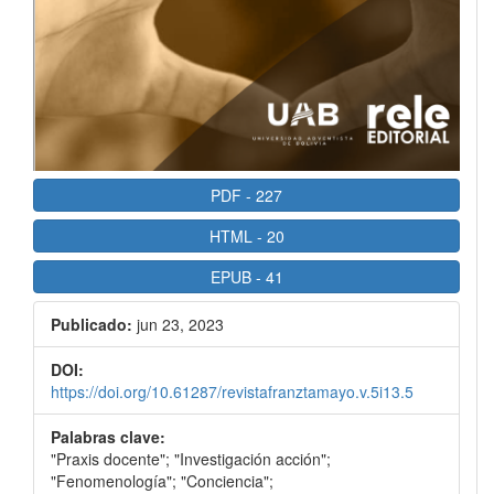
PDF
-
227
HTML
-
20
EPUB
-
41
Publicado:
jun 23, 2023
DOI:
https://doi.org/10.61287/revistafranztamayo.v.5i13.5
Palabras clave:
"Praxis docente"; "Investigación acción";
"Fenomenología"; "Conciencia";