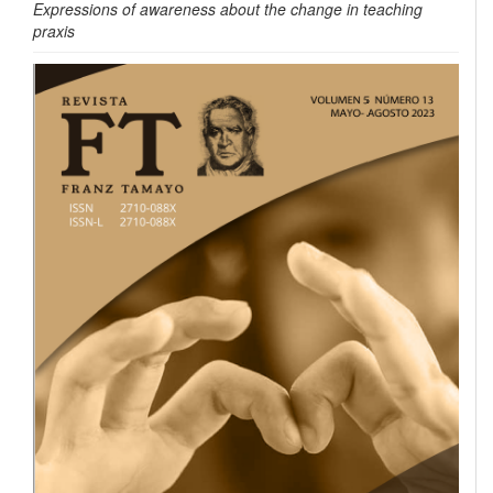
Expressions of awareness about the change in teaching
praxis
Barra
lateral
del
artículo