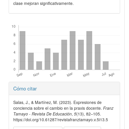
clase mejoran significativamente.
Descargas
Detalles
Cómo citar
del
artículo
Salas, J., & Martínez, M. (2023). Expresiones de
conciencia sobre el cambio en la praxis docente.
Franz
Tamayo - Revista De Educación
,
5
(13), 82–105.
https://doi.org/10.61287/revistafranztamayo.v.5i13.5