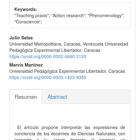
Keywords:
"Teaching praxis"; "Action research"; "Phenomenology";
"Conscience";
Contenido
Julio Salas
Universidad Metropolitana, Caracas, Venezuela Universidad
principal
Pedagógica Experimental Libertador, Caracas
del
https://orcid.org/0000-0002-0660-2120
Marvis Martínez
artículo
Universidad Pedagógica Experimental Libertador, Caracas
https://orcid.org/0000-0003-1403-9355
Resumen
Abstract
El artículo propone interpretar las expresiones de
conciencia de los docentes de Ciencias Naturales, con
respecto a su praxis docente al emplear un