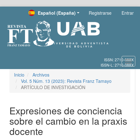
Salto
Español (España)
Registrarse
Entrar
rápido
al
contenido
de
la
página
Navegación
principal
Toggl
Contenido
navig
principal
Inicio
Archivos
Barra
Vol. 5 Núm. 13 (2023): Revista Franz Tamayo
lateral
ARTÍCULO DE INVESTIGACIÓN
Expresiones de conciencia
sobre el cambio en la praxis
docente