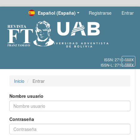
Salto
Español (España)
Registrarse
Entrar
rápido
al
contenido
de
la
página
Navegación
principal
Toggl
Contenido
navig
principal
Barra
Inicio
Entrar
lateral
Nombre usuario
Contraseña