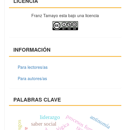
LICENCIA
Franz Tamayo esta bajo una licencia
INFORMACIÓN
Para lectores/as
Para autores/as
PALABRAS CLAVE
procesos formativos
antinomía
liderazgo
riesgos
saber social
tics