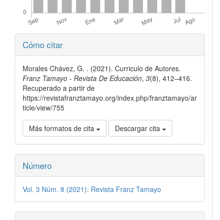
Detalles
Cómo citar
del
artículo
Morales Chávez, G. . (2021). Curriculo de Autores.
Franz Tamayo - Revista De Educación
,
3
(8), 412–416.
Recuperado a partir de
https://revistafranztamayo.org/index.php/franztamayo/ar
ticle/view/755
Más formatos de cita
Descargar cita
Número
Vol. 3 Núm. 8 (2021): Revista Franz Tamayo