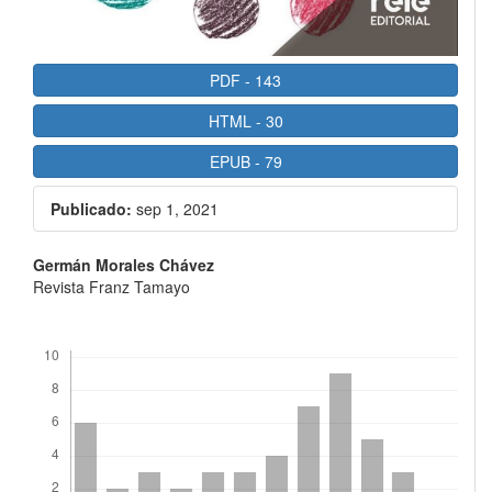
PDF
-
143
HTML
-
30
EPUB
-
79
Publicado:
sep 1, 2021
Contenido
Germán Morales Chávez
Revista Franz Tamayo
principal
del
Descargas
artículo