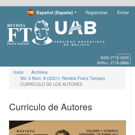
Salto
Español (España)
Registrarse
Entrar
rápido
al
contenido
de
la
página
Navegación
principal
Toggl
Contenido
navig
principal
Inicio
Archivos
Barra
Vol. 3 Núm. 8 (2021): Revista Franz Tamayo
lateral
CURRÍCULO DE LOS AUTORES
Curriculo de Autores
Barra