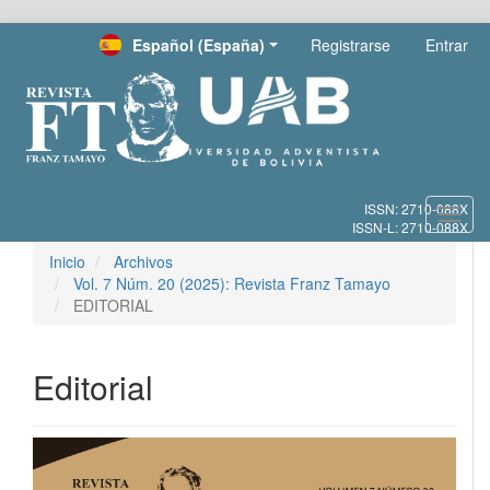
Salto
Español (España)
Registrarse
Entrar
rápido
al
contenido
de
la
página
Navegación
principal
Toggl
Contenido
navig
principal
Inicio
Archivos
Barra
Vol. 7 Núm. 20 (2025): Revista Franz Tamayo
lateral
EDITORIAL
Editorial
Barra