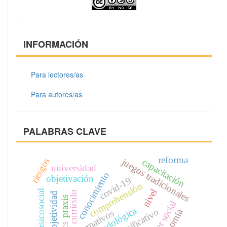
INFORMACIÓN
Para lectores/as
Para autores/as
PALABRAS CLAVE
reforma
riesgos
juegos tradicionales
capacitación
universidad
conocimiento
objetivación
covid-19
comprehensión
nivel
psicosocial
currículo
subjetividad
praxis
saber social
antinomía