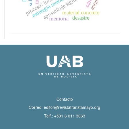
estrategia metodológica
aprendizaje significativo
procesos formativos
tics
material concreto
desastre
memoria
Contacto
Correo:
editor@revistafranztamayo.org
Telf.:
+591 6 011 3063