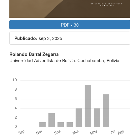
PDF
-
30
Publicado:
sep 3, 2025
Contenido
Rolando Barral Zegarra
Universidad Adventista de Bolivia. Cochabamba, Bolivia
principal
del
Descargas
artículo